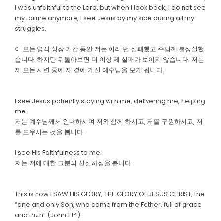
I was unfaithful to the Lord, but when I look back, I do not see
my failure anymore, I see Jesus by my side during all my
struggles.
이 모든 영적 성장 기간 동안 저는 여러 번 실패했고 주님께 불성실했
습니다. 하지만 뒤돌아보면 더 이상 제 실패가 보이지 않습니다. 저는
제 모든 시련 중에 제 곁에 계신 예수님을 보게 됩니다.
I see Jesus patiently staying with me, delivering me, helping
me.
저는 예수님께서 인내하시며 저와 함께 하시고, 저를 구원하시고, 저
를 도우시는 것을 봅니다.
I see His Faithfulness to me.
저는 저에 대한 그분의 신실하심을 봅니다.
This is how I SAW HIS GLORY, THE GLORY OF JESUS CHRIST, the
“one and only Son, who came from the Father, full of grace
and truth” (John 1:14).