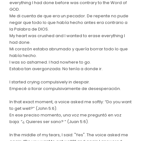
everything I had done before was contrary to the Word of
GOD.
Me di cuenta de que era un pecador. De repente no pude
negar que todo lo que había hecho antes era contrario a
la Palabra de DIOS.
My heart was crushed and I wanted to erase everything I
had done.
Mi corazón estaba abrumado y quería borrar todo lo que
había hecho.
I was so ashamed. I had nowhere to go.
Estaba tan avergonzada. No tenía a donde ir.
I started crying compulsively in despair.
Empecé a llorar compulsivamente de desesperación.
In that exact moment, a voice asked me softly: “Do you want
to get well?” (John 5:6).
En ese preciso momento, una voz me preguntó en voz
baja: “¿ Quieres ser sano? ” (Juan 5:6).
In the middle of my tears, I said: "Yes". The voice asked me