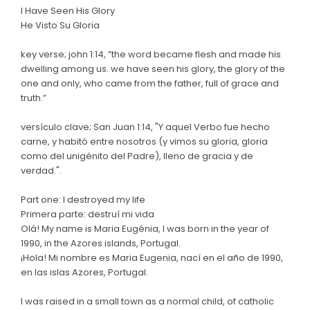
I Have Seen His Glory
He Visto Su Gloria
key verse; john 1:14, ”the word became flesh and made his
dwelling among us. we have seen his glory, the glory of the
one and only, who came from the father, full of grace and
truth.”
versículo clave; San Juan 1:14, "Y aquel Verbo fue hecho
carne, y habitó entre nosotros (y vimos su gloria, gloria
como del unigénito del Padre), lleno de gracia y de
verdad.".
Part one: I destroyed my life
Primera parte: destruí mi vida
Olá! My name is Maria Eugénia, I was born in the year of
1990, in the Azores islands, Portugal.
¡Hola! Mi nombre es Maria Eugenia, nací en el año de 1990,
en las islas Azores, Portugal.
I was raised in a small town as a normal child, of catholic