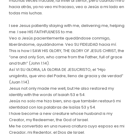
muchas veces fracasé, fui infiel al Señor, pero cuando miro
hacia atrás, ya no veo mi fracaso, veo a Jesús a mi lado en
todas mis luchas.
I see Jesus patiently staying with me, delivering me, helping
me. I see HIS FAITHFULNESS to me.
Veo a Jesús pacientemente quedándose conmigo,
liberándome, ayudándome. Veo SU FIDELIDAD hacia mí.
This is how I SAW HIS GLORY, THE GLORY OF JESUS CHRIST, the
“one and only Son, who came from the Father, full of grace
and truth” (John 1:14).
Así VI SU GLORIA, LA GLORIA DE JESUCRISTO, el “Hijo
unigénito, que vino del Padre, lleno de gracia y de verdad”
(Juan 1:14).
Jesus not only made me well, but He also restored my
identity with the words of Isaiah 53 e 54.
Jesús no solo me hizo bien, sino que también restauró mi
identidad con las palabras de Isaías 53 y 54.
I have become a new creature whose husband is my
Creator, my Redeemer, the God of Israel.
Me he convertido en una nueva criatura cuyo esposo es mi
Creador, mi Redentor, el Dios de Israel.