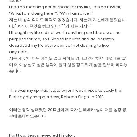
습니다.
I had no meaning nor purpose for my life, I asked myself,
“What I am doing here?”; “Why I am alive?”
저는 내 삶의 의미도 목적도 없었습니다. 저는 제 자신에게 물었습니
다. "여기서 무엇을 하고 있니?" "왜 사는 거지?"
I thought my life did not worth anything and there was no
purpose for me, so I lived to the limit and deliberately
destroyed my life at the point of not desiring to live
anymore.
저는 제 삶이 아무 가치도 없고 목적도 없다고 생각하여 제멋대로 살
며 더 이상 살고 싶은 생각이 들지 않을 정도로 제 삶을 일부러 파괴했
습니다.
This was my spiritual state when I was invited to study the
Bible by my shepherdess, Rebeca Singh, in 2010.
이러한 영적 상태였던 2010년에 제 목자인 레베카 싱이 저를 성경 공
부에 초대하였습니다.
Part two; Jesus revealed his glory