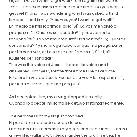
again: “Do you want to get well?” and again I answered
“Yes”. The voice asked me one more time: “Do you want to
get well?” and I was wondering why I was asked a third
time, so I said firmly: “Yes, yes, yes! I want to get well!”
En medio de mis lágrimas, dije: "Sí". La voz me volvió a
preguntar: “¿ Quieres ser sanada? ” y nuevamente
respondí “Sí”. La voz me preguntó una vez más: “¿ Quieres
ser sanada? ” y me preguntaba por qué me preguntaron
por tercera vez, así que dije con firmeza: “¡ Sí, sí, sí!
¡Quieres ser sanada! ”
This was the voice of Jesus. I heard His voice and I
answered Him “yes”, for the three times He asked me.
Esta era la voz de Jesús. Escuché su voz y le respondí “sí”,
por las tres veces que me preguntó.
As I accepted Him, my crying stopped instantly.
Cuando lo acepté, mi llanto se detuvo instantáneamente.
The heaviness of my sin just dropped.
El peso de mi pecado acaba de caer.
I treasured this moment in my heart and since then I started
a new life, walking with Jesus, under the promise that He