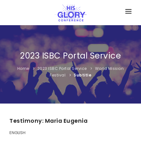
HOME
ISBC PORTAL
2023 ISBC Portal Service
PROMOTION
TOURS
Home
2023 ISBC Portal Service
World Mission
Festival
Subtitle
INVITATION CARD
MEDIA ROOM
PRAYER ROOM
Testimony: Maria Eugenia
CATEGORY
ENGLISH
CONTACT