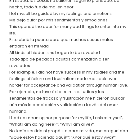
En Lisboa, las cosas no salieron según lo planeado. De
hecho, todo fue de mal en peor.
I let myself be guided by my feelings and emotions.
Me dejo guiar por mis sentimientos y emociones.
This opened the door for many bad things to enter into my
life.
Esto abrió la puerta para que muchas cosas malas
entraran en mi vida.
All kinds of hidden sins began to be revealed.
Todo tipo de pecados ocultos comenzaron a ser
revelados.
For example, I did not have success in my studies and the
feelings of failure and frustration made me seek even
harder for acceptance and validation through human love.
Por ejemplo, no tuve éxito en mis estudios y los
sentimientos de fracaso y frustración me hicieron buscar
aún más la aceptación y validación a través del amor
humano.
I had no meaning nor purpose for my life, I asked myself,
“What I am doing here?”; “Why I am alive?”,
No tenía sentido ni propósito para mi vida, me preguntaba:
“¿Qué estoy haciendo aquí?”; “¿Por qué estoy viva?”,