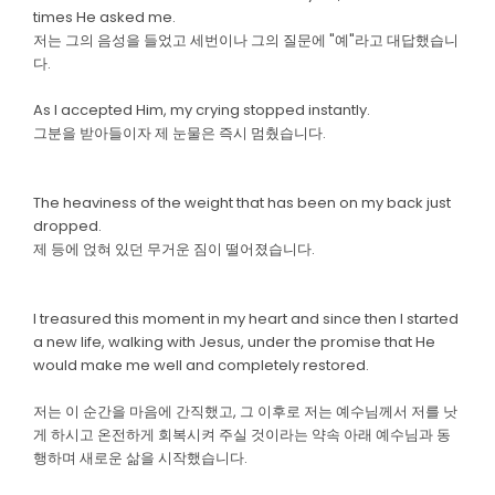
times He asked me.
저는 그의 음성을 들었고 세번이나 그의 질문에 "예"라고 대답했습니
다.
As I accepted Him, my crying stopped instantly.
그분을 받아들이자 제 눈물은 즉시 멈췄습니다.
The heaviness of the weight that has been on my back just
dropped.
제 등에 얹혀 있던 무거운 짐이 떨어졌습니다.
I treasured this moment in my heart and since then I started
a new life, walking with Jesus, under the promise that He
would make me well and completely restored.
저는 이 순간을 마음에 간직했고, 그 이후로 저는 예수님께서 저를 낫
게 하시고 온전하게 회복시켜 주실 것이라는 약속 아래 예수님과 동
행하며 새로운 삶을 시작했습니다.