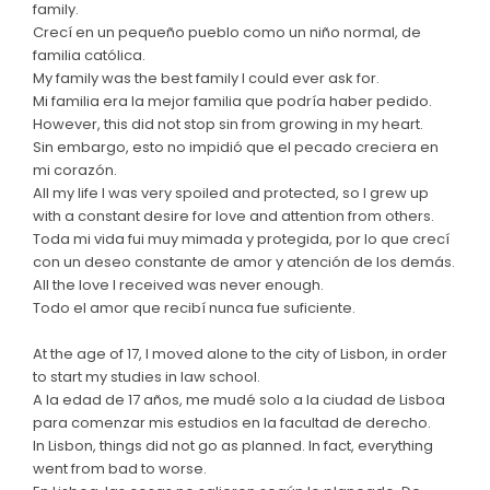
family.
Crecí en un pequeño pueblo como un niño normal, de
familia católica.
My family was the best family I could ever ask for.
Mi familia era la mejor familia que podría haber pedido.
However, this did not stop sin from growing in my heart.
Sin embargo, esto no impidió que el pecado creciera en
mi corazón.
All my life I was very spoiled and protected, so I grew up
with a constant desire for love and attention from others.
Toda mi vida fui muy mimada y protegida, por lo que crecí
con un deseo constante de amor y atención de los demás.
All the love I received was never enough.
Todo el amor que recibí nunca fue suficiente.
At the age of 17, I moved alone to the city of Lisbon, in order
to start my studies in law school.
A la edad de 17 años, me mudé solo a la ciudad de Lisboa
para comenzar mis estudios en la facultad de derecho.
In Lisbon, things did not go as planned. In fact, everything
went from bad to worse.