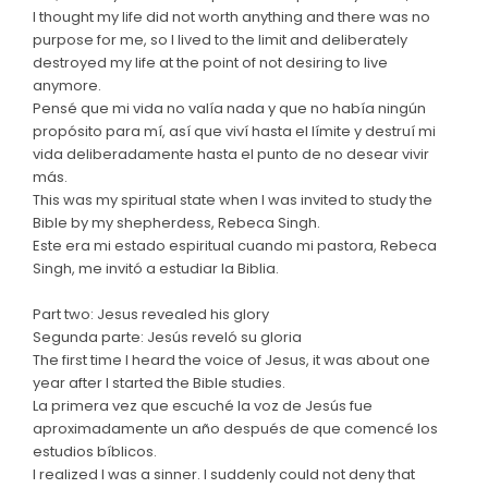
I thought my life did not worth anything and there was no
purpose for me, so I lived to the limit and deliberately
destroyed my life at the point of not desiring to live
anymore.
Pensé que mi vida no valía nada y que no había ningún
propósito para mí, así que viví hasta el límite y destruí mi
vida deliberadamente hasta el punto de no desear vivir
más.
This was my spiritual state when I was invited to study the
Bible by my shepherdess, Rebeca Singh.
Este era mi estado espiritual cuando mi pastora, Rebeca
Singh, me invitó a estudiar la Biblia.
Part two: Jesus revealed his glory
Segunda parte: Jesús reveló su gloria
The first time I heard the voice of Jesus, it was about one
year after I started the Bible studies.
La primera vez que escuché la voz de Jesús fue
aproximadamente un año después de que comencé los
estudios bíblicos.
I realized I was a sinner. I suddenly could not deny that