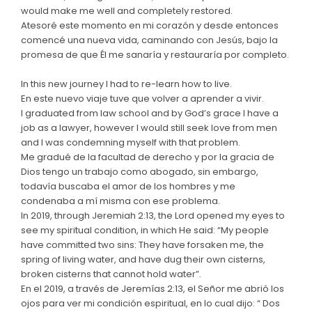
would make me well and completely restored.
Atesoré este momento en mi corazón y desde entonces
comencé una nueva vida, caminando con Jesús, bajo la
promesa de que Él me sanaría y restauraría por completo.
In this new journey I had to re-learn how to live.
En este nuevo viaje tuve que volver a aprender a vivir.
I graduated from law school and by God’s grace I have a
job as a lawyer, however I would still seek love from men
and I was condemning myself with that problem.
Me gradué de la facultad de derecho y por la gracia de
Dios tengo un trabajo como abogado, sin embargo,
todavía buscaba el amor de los hombres y me
condenaba a mí misma con ese problema.
In 2019, through Jeremiah 2:13, the Lord opened my eyes to
see my spiritual condition, in which He said: “My people
have committed two sins: They have forsaken me, the
spring of living water, and have dug their own cisterns,
broken cisterns that cannot hold water”.
En el 2019, a través de Jeremías 2:13, el Señor me abrió los
ojos para ver mi condición espiritual, en lo cual dijo: “ Dos